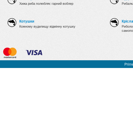
Хижа риба полюбляє гарний воблер
Рибалка
Котушки
Крісл
Кожному вудилищу відмінну котушку
Риболов
самопо
Prime