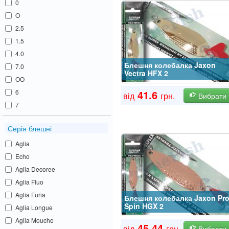
0
O
2.5
1.5
4.0
Блешня колебалка Jaxon
7.0
Vectra HFX 2
ОО
6
41.6
від
грн.
Вибрати
7
Серія блешні
Aglia
Echo
Aglia Decoree
Aglia Fluo
Aglia Furia
Блешня колебалка Jaxon Pr
Spin HGX 2
Aglia Longue
Aglia Mouche
45.44
від
грн.
Вибрати