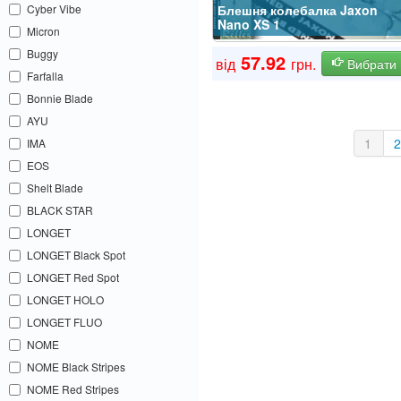
Cyber Vibe
Блешня колебалка Jaxon
Nano XS 1
Micron
Buggy
57.92
від
грн.
Вибрати
Farfalla
Bonnie Blade
AYU
1
IMA
EOS
Shelt Blade
BLACK STAR
LONGET
LONGET Black Spot
LONGET Red Spot
LONGET HOLO
LONGET FLUO
NOME
NOME Black Stripes
NOME Red Stripes