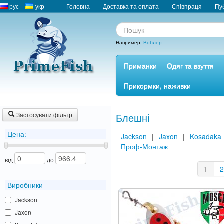
рус
укр
Головна
Доставка та оплата
Співпраця
Пу
Например,
Воблер
Приманки
Одяг та взуття
Прикормки, наживки
Застосувати фільтр
Блешні
Цена:
Jackson
|
Jaxon
|
Kosadaka
Проф-Монтаж
від
до
1
Виробники
Jackson
Jaxon