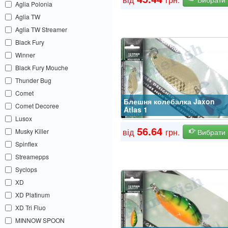
Aglia Polonia
Aglia TW
Aglia TW Streamer
Black Fury
Winner
Black Fury Mouche
Thunder Bug
Comet
Блешня колебалка Jaxon
Comet Decoree
Atlas 1
Lusox
56.64
від
грн.
Musky Killer
Вибрати
Spinflex
Streamepps
Syclops
XD
XD Platinum
XD Tri Fluo
MINNOW SPOON