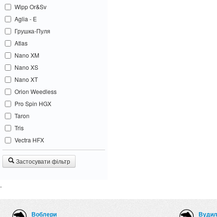
Wipp Or&Sv
Aglia - E
Грушка-Пуля
Atlas
Nano XM
Nano XS
Nano XT
Orion Weedless
Pro Spin HGX
Taron
Tris
Vectra HFX
Застосувати фільтр
.
Воблери
Вуди