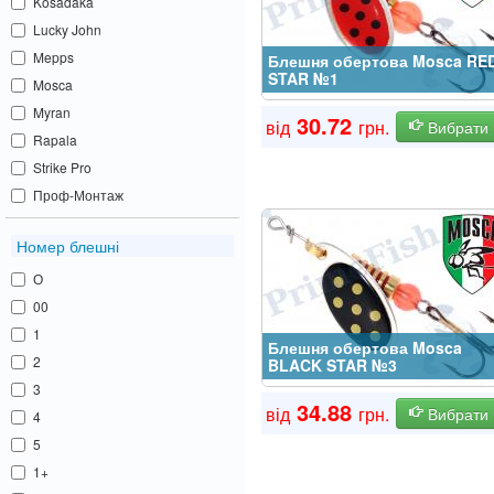
Kosadaka
Lucky John
Mepps
Блешня обертова Mosca RE
STAR №1
Mosca
Myran
30.72
від
грн.
Вибрати
Rapala
Strike Pro
Проф-Монтаж
Номер блешні
О
00
1
Блешня обертова Mosca
2
BLACK STAR №3
3
34.88
від
грн.
Вибрати
4
5
1+