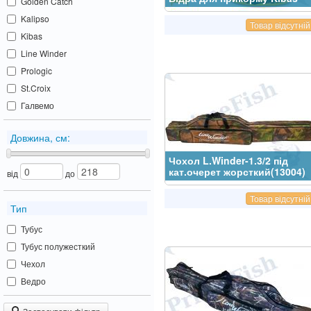
Golden Catch
Kalipso
Товар відсутній
Kibas
Line Winder
Prologic
St.Croix
Галвемо
Довжина, см:
Чохол L.Winder-1.3/2 під
кат.очерет жорсткий(13004)
від
до
Товар відсутній
Тип
Тубус
Тубус полужесткий
Чехол
Ведро