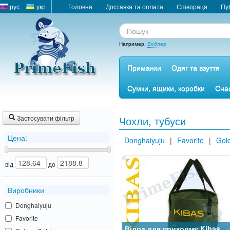
рус
укр
Головна
Доставка та оплата
Співпраця
Пу
Например,
Воблер
Приманки
Одяг та взуття
Сумки, ящики, коробки
Снас
Застосувати фільтр
Чохли, тубуси
Цена:
Donghaiyuju
|
Favorite
|
Gol
від
до
Виробники
Donghaiyuju
Favorite
Відра для прикорму Kibas