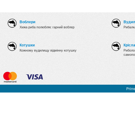
Воблери
Вуди
Хижа риба полюбляє гарний воблер
Рибалка
Котушки
Крісл
Кожному вудилищу відмінну котушку
Риболов
самопо
Prime