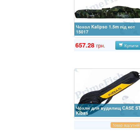
Чохол Kalipso 1.5m під кот
15017
657.28
грн.
Купити
Чохли для вудилищ CASE S
Kibas
Товар відсутній