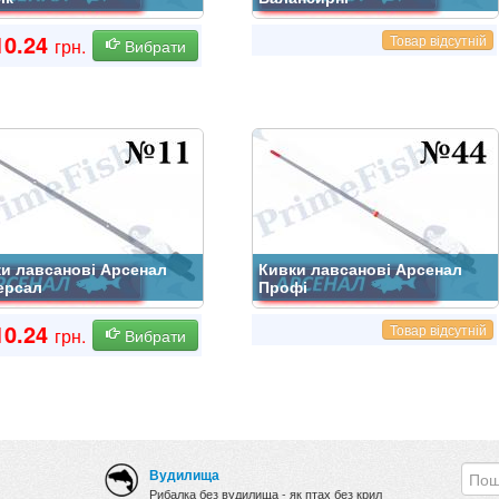
0.24
Товар відсутній
грн.
Вибрати
и лавсанові Арсенал
Кивки лавсанові Арсенал
ерсал
Профі
0.24
Товар відсутній
грн.
Вибрати
Вудилища
Рибалка без вудилища - як птах без крил