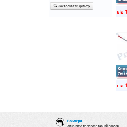
Застосувати фільтр
1
від
.
Кивк
Унів
1
від
Воблери
Хижа риба полюбляє гарний воблер