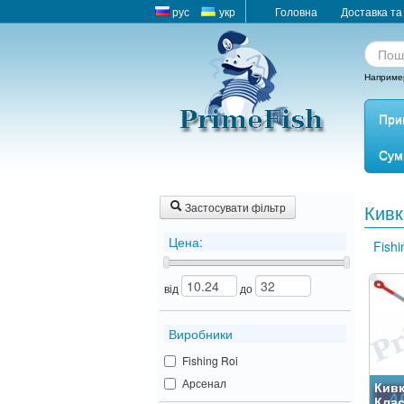
рус
укр
Головна
Доставка та
Наприме
При
Сум
Застосувати фільтр
Кивк
Цена:
Fishi
від
до
Виробники
Fishing Roi
Арсенал
Кивк
Клас