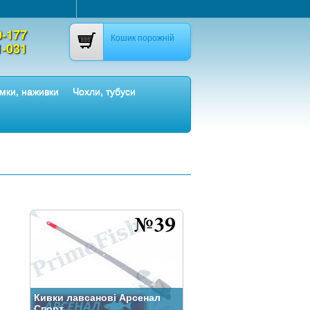
0-177
Кошик порожній
1-031
мки, наживки
Чохли, тубуси
Кивки лавсанові Арсенал
Спорт