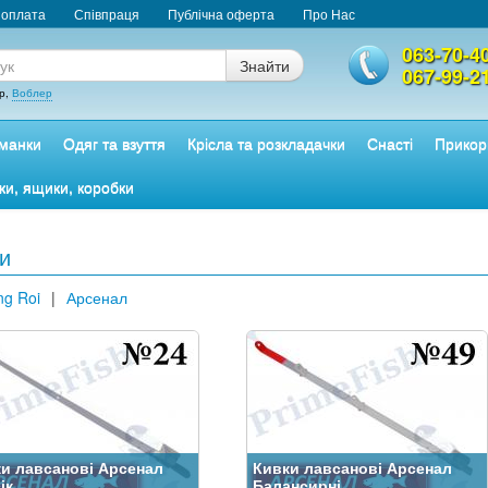
 оплата
Співпраця
Публічна оферта
Про Нас
063-70-4
Знайти
067-99-2
р,
Воблер
манки
Одяг та взуття
Крісла та розкладачки
Снасті
Прикор
ки, ящики, коробки
и
ng Roi
|
Арсенал
и лавсанові Арсенал
Кивки лавсанові Арсенал
ік
Балансирні