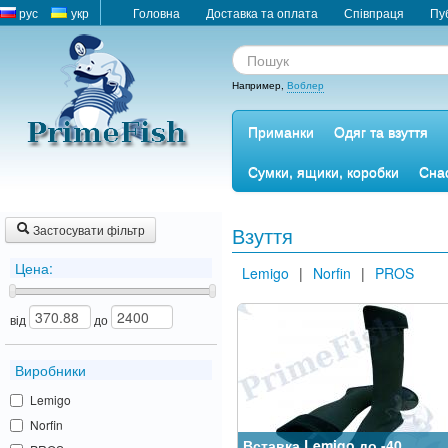
рус
укр
Головна
Доставка та оплата
Співпраця
Пу
Например,
Воблер
Приманки
Одяг та взуття
Сумки, ящики, коробки
Снас
Застосувати фільтр
Взуття
Цена:
Lemigo
|
Norfin
|
PROS
від
до
Виробники
Lemigo
Norfin
Вставка Lemigo до -40