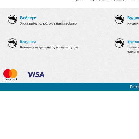
Воблери
Вуди
Хижа риба полюбляє гарний воблер
Рибалка
Котушки
Крісл
Кожному вудилищу відмінну котушку
Риболов
самопо
Prime