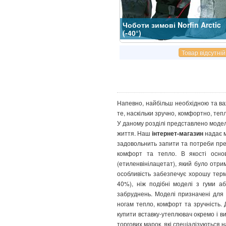
Чоботи зимові Norfin Arctic
(-40°)
Товар відсутній
Напевно, найбільш необхідною та в
те, наскільки зручно, комфортно, те
У даному розділі представлено моделі
життя. Наш
інтернет-магазин
надає 
задовольнить запити та потреби пред
комфорт та тепло. В якості осно
(етиленвінілацетат), який було отр
особливість забезпечує хорошу терм
40%), ніж подібні моделі з гуми аб
забруднень. Моделі призначені для 
ногам тепло, комфорт та зручність. 
купити вставку-утеплювач окремо і ви
торгових марок, які спеціалізуються 