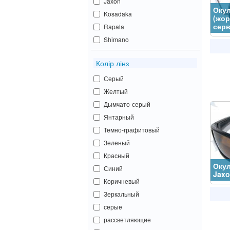
Jaxon
Окул
Kosadaka
(жор
серв
Rapala
Shimano
Колір лінз
Серый
Желтый
Дымчато-серый
Янтарный
Темно-графитовый
Зеленый
Красный
Окул
Синий
Jaxo
Коричневый
Зеркальный
серые
рассветляющие