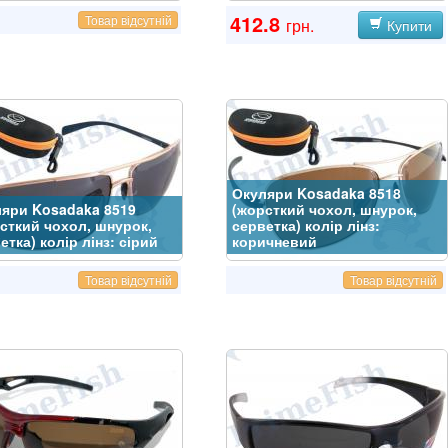
412.8
Товар відсутній
грн.
Купити
Окуляри Kosadaka 8518
яри Kosadaka 8519
(жорсткий чохол, шнурок,
сткий чохол, шнурок,
серветка) колір лінз:
етка) колір лінз: сірий
коричневий
Товар відсутній
Товар відсутній