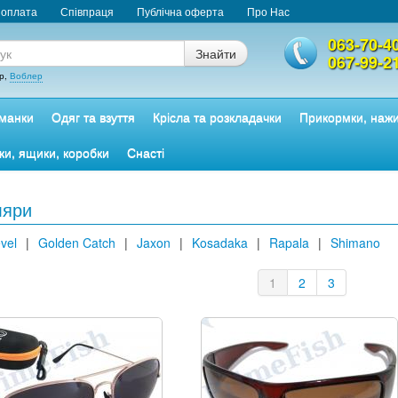
 оплата
Співпраця
Публічна оферта
Про Нас
063-70-4
Знайти
067-99-2
р,
Воблер
манки
Одяг та взуття
Крісла та розкладачки
Прикормки, наж
ки, ящики, коробки
Снасті
ляри
vel
|
Golden Catch
|
Jaxon
|
Kosadaka
|
Rapala
|
Shimano
1
2
3