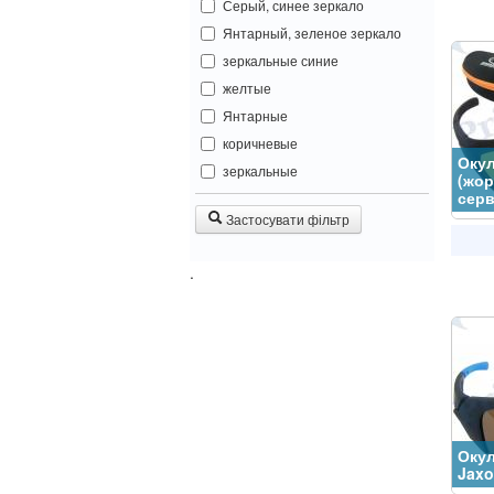
Серый, синее зеркало
Янтарный, зеленое зеркало
зеркальные синие
желтые
Янтарные
коричневые
Окул
зеркальные
(жор
серв
Застосувати фільтр
.
Окул
Jaxo