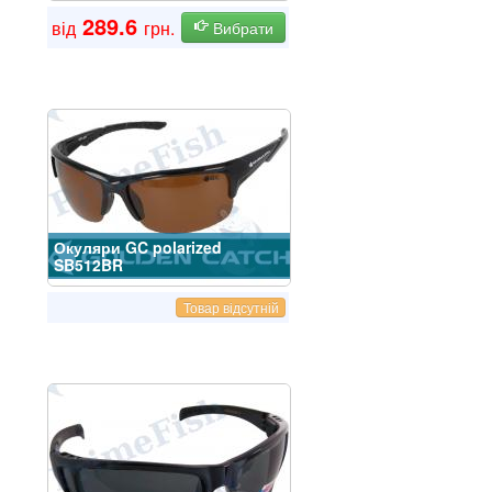
289.6
від
грн.
Вибрати
Окуляри GC polarized
SB512BR
Товар відсутній