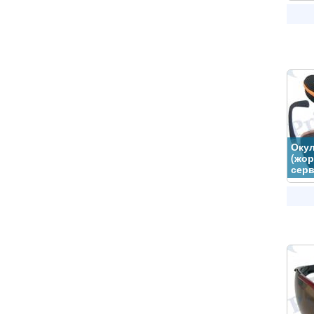
Окул
(жор
серв