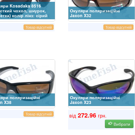
яри Kosadaka 8516
сткий чохол, шнурок,
Окуляри поляризаційні
етка) колір лінз: сірий
Jaxon X32
Товар відсутній
Товар відсутній
яри поляризаційні
Окуляри поляризаційні
n X38
Jaxon X23
272.96
Товар відсутній
від
грн.
Вибрати