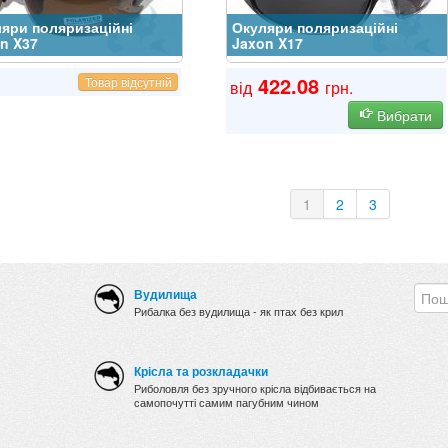
яри поляризаційні
Окуляри поляризаційні
n X37
Jaxon X17
422.08
Товар відсутній
від
грн.
Вибрати
1
2
3
Вудилища
Рибалка без вудилища - як птах без крил
Крісла та розкладачки
Риболовля без зручного крісла відбивається на
самопочутті самим пагубним чином