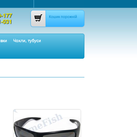
0-177
Кошик порожній
1-031
ивки
Чохли, тубуси