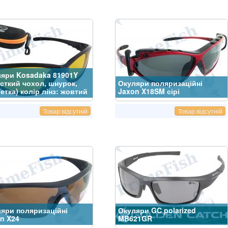
яри Kosadaka 81901Y
сткий чохол, шнурок,
Окуляри поляризаційні
етка) колір лінз: жовтий
Jaxon X18SM сірі
Товар відсутній
Товар відсутній
яри поляризаційні
Окуляри GC polarized
n X24
MB621GR