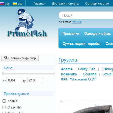
рус
укр
Главная
Доставка и оплата
Сотрудничество
Например,
Воблер
Приманки
Одежда и обувь
Сумки, ящики, коробки
Сна
Применить фильтр
Грузила
Цена:
Adams
|
Crazy Fish
|
Fishing
Kosadaka
|
Scorana
|
Strike
ФЛП "Мостовой О.И."
от
до
Производители
Adams
Crazy Fish