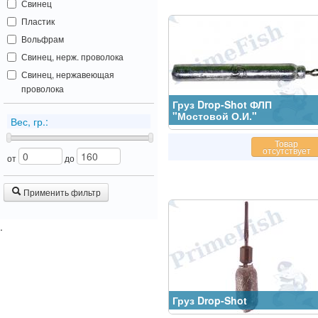
Свинец
Пластик
Вольфрам
Свинец, нерж. проволока
Свинец, нержавеющая
проволока
Груз Drop-Shot ФЛП
"Мостовой О.И."
Вес, гр.:
Товар
отсутствует
от
до
Применить фильтр
.
Груз Drop-Shot