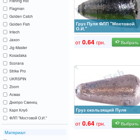
Fishing Roi
Flagman
Golden Catch
Груз Пуля ФЛП "Мостовой
Golden Fish
О.И."
Intech
Jaxon
0.64
от
грн.
Выбрать
Jig-Master
Kosadaka
Scorana
Strike Pro
UKRSPIN
Zoom
Асмак
Днипро Свинец
Груз скользящий Пуля
Карп Клуб
ФЛП "Мостовой О.И."
0.64
от
грн.
Выбрать
Материал