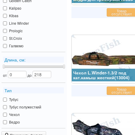
Golden Catch
Kalipso
Товар
отсутствует
Kibas
Line Winder
Prologic
St.Croix
Галвемо
Длина, см:
Чехол L.Winder-1.3/2 под
от
до
кат.камыш жесткий(13004)
Товар
Тип
отсутствует
Тубус
Тубус полужесткий
Чехол
Ведро