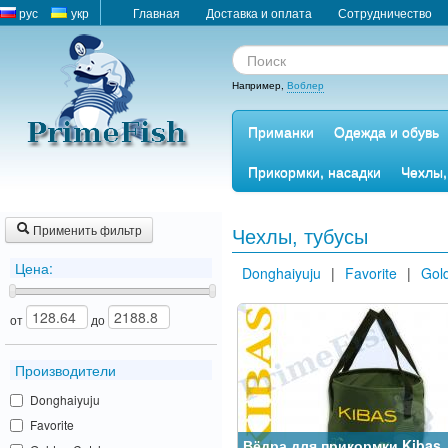
рус
укр
Главная
Доставка и оплата
Сотрудничество
Например,
Воблер
Приманки
Одежда и обувь
Прикормки, насадки
Чехлы,
Применить фильтр
Чехлы, тубусы
Цена:
Donghaiyuju
|
Favorite
|
Gol
от
до
Производители
Donghaiyuju
Favorite
Вёдра для прикормки Kibas