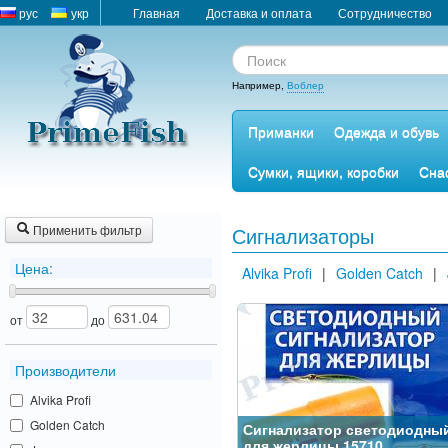
рус
укр
Главная
Доставка и оплата
Сотрудничество
Например,
Воблер
Приманки
Одежда и обувь
Сумки, ящики, коробки
Сна
Применить фильтр
Сигнализаторы
Цена:
Alvika Profi
|
Golden Catch
|
от
до
Производители
Alvika Profi
Golden Catch
Сигнализатор светодиодны
для жерлицы 15710