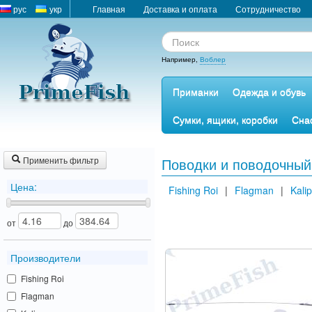
рус
укр
Главная
Доставка и оплата
Сотрудничество
Например,
Воблер
Приманки
Одежда и обувь
Сумки, ящики, коробки
Сна
Применить фильтр
Поводки и поводочный
Цена:
Fishing Roi
|
Flagman
|
Kali
от
до
Производители
Fishing Roi
Flagman