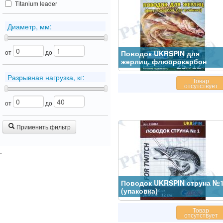
Titanium leader
Диаметр, мм:
от
до
Поводок UKRSPIN для
жерлиц, флюорокарбон
Разрывная нагрузка, кг:
Товар
отсутствует
от
до
Применить фильтр
.
Поводок UKRSPIN струна №
(упаковка)
Товар
отсутствует