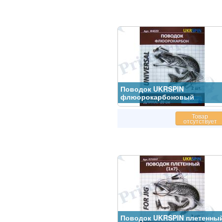
Поводок UKRSPIN
флюорокарбоновый
Товар
отсутствует
Поводок UKRSPIN плетенны