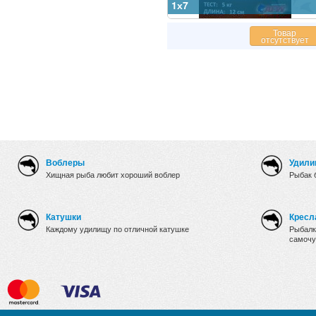
1х7
Товар
отсутствует
Воблеры
Удили
Хищная рыба любит хороший воблер
Рыбак 
Катушки
Кресл
Каждому удилищу по отличной катушке
Рыбалк
самочу