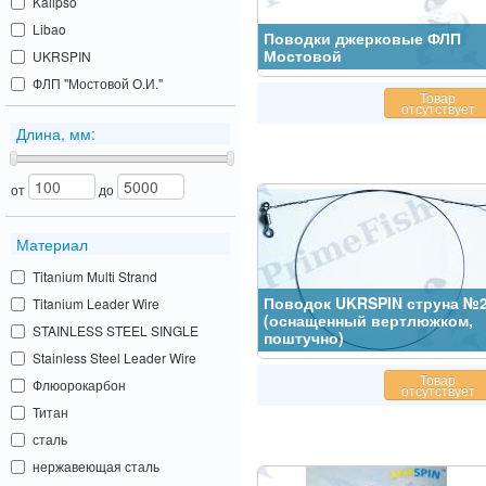
Kalipso
Libao
Поводки джерковые ФЛП
Мостовой
UKRSPIN
ФЛП "Мостовой О.И."
Товар
отсутствует
Длина, мм:
от
до
Материал
Titanium Multi Strand
Поводок UKRSPIN струна №
Titanium Leader Wire
(оснащенный вертлюжком,
STAINLESS STEEL SINGLE
поштучно)
Stainless Steel Leader Wire
Товар
Флюорокарбон
отсутствует
Титан
сталь
нержавеющая сталь