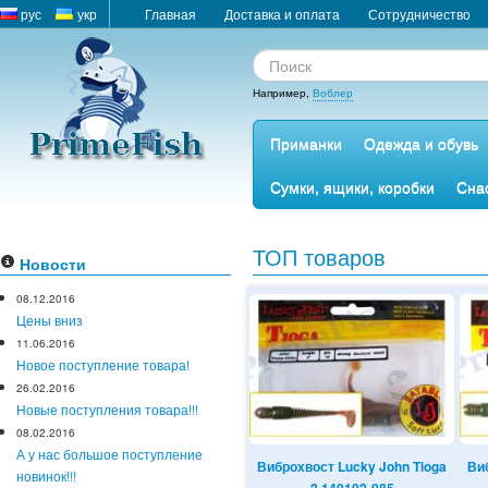
рус
укр
Главная
Доставка и оплата
Сотрудничество
Например,
Воблер
Приманки
Одежда и обувь
Сумки, ящики, коробки
Сна
ТОП товаров
Новости
08.12.2016
Цены вниз
11.06.2016
Новое поступление товара!
26.02.2016
Новые поступления товара!!!
08.02.2016
А у нас большое поступление
ioga
Твистер Lucky John Ballist 2,5
Виброхвост Lucky John Tioga
Ви
новинок!!!
140101-PA16
2 140102-085