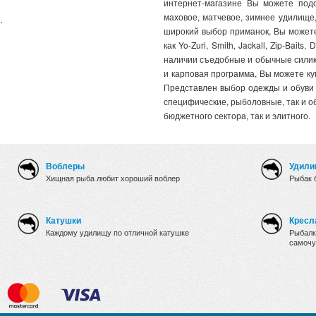
интернет-магазине Вы можете подо
маховое, матчевое, зимнее удилище
.
широкий выбор приманок, Вы можете
как Yo-Zuri, Smith, Jackall, Zip-Baits
наличии съедобные и обычные силик
и карповая программа, Вы можете ку
Представлен выбор одежды и обуви д
специфические, рыболовные, так и о
бюджетного сектора, так и элитного.
Воблеры
Удили
Хищная рыба любит хороший воблер
Рыбак 
Катушки
Кресл
Каждому удилищу по отличной катушке
Рыбалк
самочу