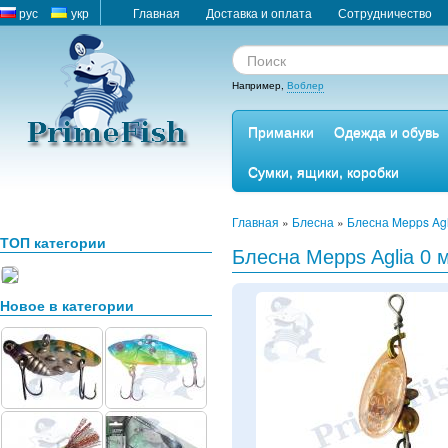
рус
укр
Главная
Доставка и оплата
Сотрудничество
Например,
Воблер
Приманки
Одежда и обувь
Сумки, ящики, коробки
Главная
»
Блесна
»
Блесна Mepps Agl
ТОП категории
Блесна Mepps Aglia 0 
Новое в категории