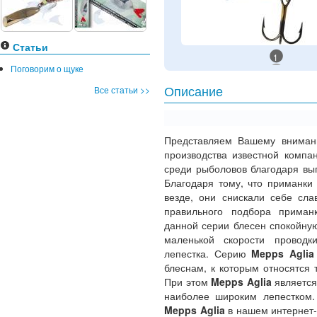
Статьи
1
Поговорим о щуке
Все статьи >>
Описание
Представляем Вашему внима
производства известной комп
среди рыболовов благодаря вы
Благодаря тому, что приманки
везде, они снискали себе сла
правильного подбора приман
данной серии блесен спокойную
маленькой скорости проводк
лепестка. Серию
Mepps Agli
блеснам, к которым относятся
При этом
Mepps Aglia
является
наиболее широким лепестком.
Mepps Aglia
в нашем интернет-