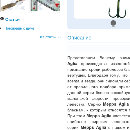
Статьи
1
Поговорим о щуке
Все статьи >>
Описание
Представляем Вашему вни
Aglia
производства известн
признание среди рыболовов бл
вертушек. Благодаря тому, чт
всегда и везде, они снискали с
от правильного подбора прима
данной серии блесен спокойную
маленькой скорости проводк
лепестка. Серию
Mepps Agli
блеснам, к которым относятся
При этом
Mepps Aglia
является
наиболее широким лепестк
серии
Mepps Aglia
в нашем ин