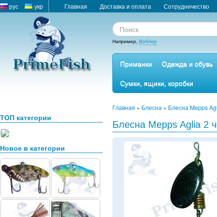
рус
укр
Главная
Доставка и оплата
Сотрудничество
Например,
Воблер
Приманки
Одежда и обувь
Сумки, ящики, коробки
Главная
»
Блесна
»
Блесна Mepps Ag
ТОП категории
Блесна Mepps Aglia 2 ч
Новое в категории