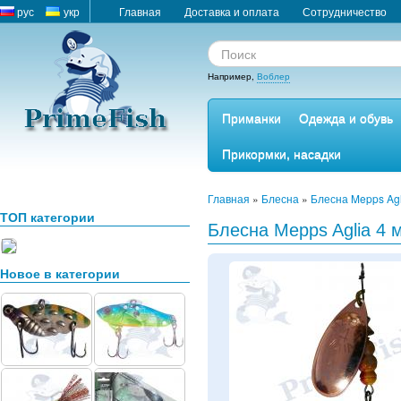
рус
укр
Главная
Доставка и оплата
Сотрудничество
Например,
Воблер
Приманки
Одежда и обувь
Прикормки, насадки
Главная
»
Блесна
»
Блесна Mepps Agl
ТОП категории
Блесна Mepps Aglia 4 
Новое в категории