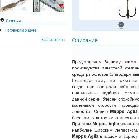
Статьи
1
Поговорим о щуке
Все статьи >>
Описание
Представляем Вашему внима
производства известной комп
среди рыболовов благодаря вы
Благодаря тому, что приманки
везде, они снискали себе сла
правильного подбора приман
данной серии блесен спокойную
маленькой скорости проводк
лепестка. Серию
Mepps Agli
блеснам, к которым относятся
При этом
Mepps Aglia
является
наиболее широким лепестком.
Mepps Aglia
в нашем интернет-