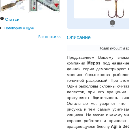
Статьи
1
Поговорим о щуке
Все статьи >>
Описание
Товар входит в г
Представляем Вашему внима
компании
Mepps
под назван
данной серии демонстрируют в
мнению большинства рыболов
точечной раскраской. При это
Одни рыболовы склонны считат
лепесток, при его вращении
притупляют бдительность хи
Остальные же, уверяют, что т
рисунка и тем самым усиливаю
хищника. Не важно к какому м
хорошо работает и приносит 
вращающуюся блесну
Aglia De