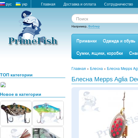
рус
укр
Главная
Доставка и оплата
Сотрудничество
Например,
Воблер
Приманки
Одежда и обувь
Сумки, ящики, коробки
Сна
Главная
»
Блесна
»
Блесна Mepps Ag
ТОП категории
Блесна Mepps Aglia Dec
Новое в категории