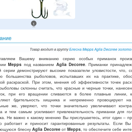
1
ание
Товар входит в группу
Блесна Mepps Aglia Decoree золото
тавляем Вашему вниманию серию особых приманок произв
ании
Mepps
под названием
Aglia Decoree
. Приманки принадле
й серии демонстрируют высокие показатели уловистости, что, с
ю большинства рыболовов, испытавших их на практике, обос
ной раскраской. При этом, мнения об эффективности точек расх
рыболовы склонны считать, что красные и черные точки, нанесе
ток, при его вращении сливаются в более плавные линии, к
пляют бдительность хищника и непременно провоцируют на 
ьные же, уверяют, что точки значительно увеличивают контра
ка и тем самым усиливают привлекательность приманки для го
ка. Не важно к какому мнению Вы прислушаетесь, итог один – п
о работает и приносит гарантированные результаты. Если Вы
ющуюся блесну
Aglia Decoree
от
Mepps
, то обеспечите себе инт