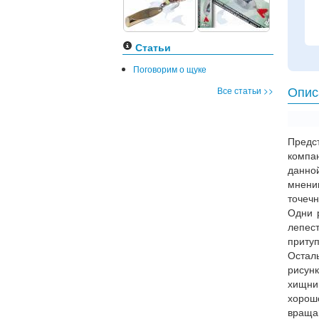
Статьи
Поговорим о щуке
Все статьи >>
Опис
Предс
комп
данно
мнени
точеч
Одни 
лепес
приту
Остал
рисун
хищни
хорош
враща