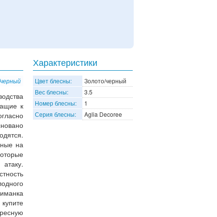
Характеристики
/черный
Цвет блесны:
Золото/черный
Вес блесны:
3.5
одства
Номер блесны:
1
жащие к
Серия блесны:
Aglia Decoree
огласно
новано
одятся.
нные на
оторые
атаку.
стность
лодного
риманка
 купите
ересную