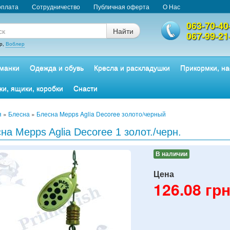
оплата
Сотрудничество
Публичная оферта
О Нас
063-70-40
Найти
067-99-21
р,
Воблер
манки
Одежда и обувь
Кресла и раскладушки
Прикормки, на
ки, ящики, коробки
Снасти
я
»
Блесна
»
Блесна Mepps Aglia Decoree золото/черный
на Mepps Aglia Decoree 1 золот./черн.
В наличии
Цена
126.08
грн