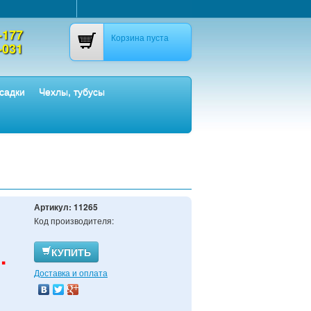
-177
Корзина пуста
-031
садки
Чехлы, тубусы
Артикул:
11265
Код производителя:
.
КУПИТЬ
Доставка и оплата