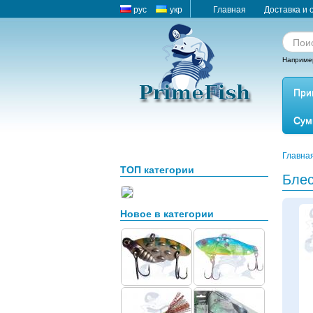
рус
укр
Главная
Доставка и 
Наприме
При
Сум
Главна
ТОП категории
Блес
Новое в категории