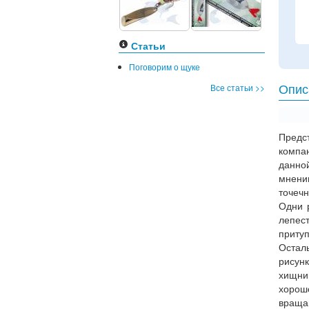
Статьи
Поговорим о щуке
Все статьи >>
Опис
Предс
комп
данно
мнени
точеч
Одни 
лепес
приту
Остал
рисун
хищни
хорош
враща