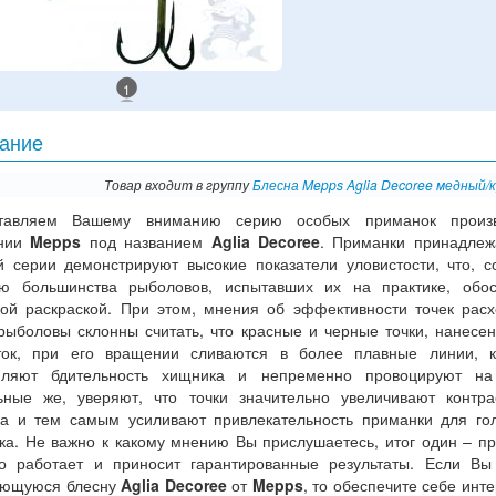
1
ание
Товар входит в группу
Блесна Mepps Aglia Decoree медный/
тавляем Вашему вниманию серию особых приманок произв
ании
Mepps
под названием
Aglia Decoree
. Приманки принадле
й серии демонстрируют высокие показатели уловистости, что, с
ю большинства рыболовов, испытавших их на практике, обос
ной раскраской. При этом, мнения об эффективности точек расх
рыболовы склонны считать, что красные и черные точки, нанесе
ток, при его вращении сливаются в более плавные линии, к
пляют бдительность хищника и непременно провоцируют на 
ьные же, уверяют, что точки значительно увеличивают контра
ка и тем самым усиливают привлекательность приманки для го
ка. Не важно к какому мнению Вы прислушаетесь, итог один – п
о работает и приносит гарантированные результаты. Если Вы
ющуюся блесну
Aglia Decoree
от
Mepps
, то обеспечите себе инт