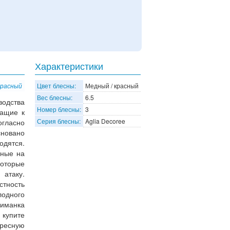
Характеристики
красный
Цвет блесны:
Медный / красный
Вес блесны:
6.5
одства
Номер блесны:
3
жащие к
Серия блесны:
Aglia Decoree
огласно
новано
одятся.
нные на
оторые
атаку.
стность
лодного
риманка
 купите
ересную