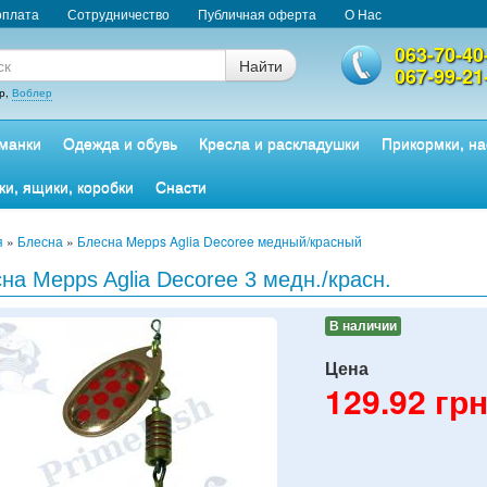
оплата
Сотрудничество
Публичная оферта
О Нас
063-70-40
Найти
067-99-21
р,
Воблер
манки
Одежда и обувь
Кресла и раскладушки
Прикормки, на
ки, ящики, коробки
Снасти
я
»
Блесна
»
Блесна Mepps Aglia Decoree медный/красный
на Mepps Aglia Decoree 3 медн./красн.
В наличии
Цена
129.92
грн