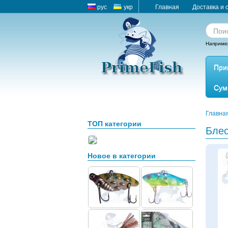
рус
укр
Главная
Доставка и 
Наприме
При
Сум
Главна
ТОП категории
Блес
Новое в категории