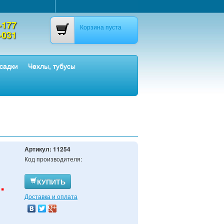
-177
Корзина пуста
-031
садки
Чехлы, тубусы
Артикул:
11254
Код производителя:
.
КУПИТЬ
Доставка и оплата