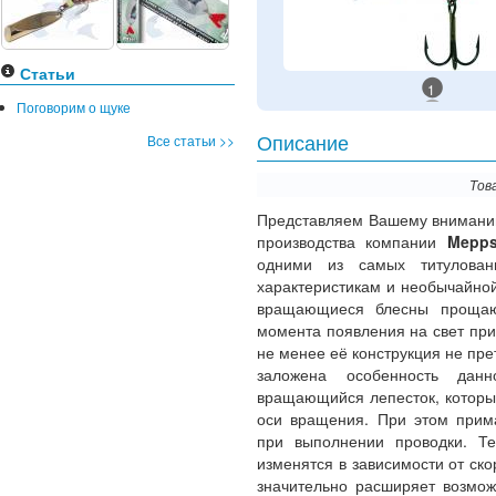
Статьи
1
Поговорим о щуке
Все статьи >>
Описание
Тов
Представляем Вашему внимани
производства компании
Mepp
одними из самых титулован
характеристикам и необычайной
вращающиеся блесны прощаю
момента появления на свет пр
не менее её конструкция не пр
заложена особенность дан
вращающийся лепесток, которы
оси вращения. При этом прим
при выполнении проводки. Т
изменятся в зависимости от ско
значительно расширяет возмож