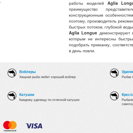
.
работы моделей
Aglia Long
преимущество представи
конструкционным особенностям
поэтому, производитель рекоме
быстрых потоков, глубокой вод
Aglia Longue
демонстрируют в
которым не интересны быстры
подобрать приманку, соответс
в день ловли.
Воблеры
Удили
Хищная рыба любит хороший воблер
Рыбак 
Катушки
Кресл
Каждому удилищу по отличной катушке
Рыбалк
самочу