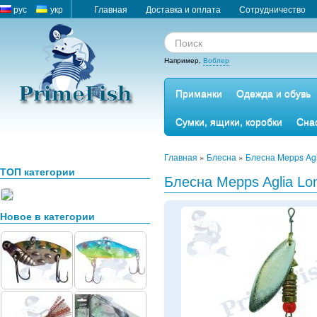
рус
укр
Главная
Доставка и оплата
Сотрудничество
Например,
Воблер
Приманки
Одежда и обувь
Сумки, ящики, коробки
Сна
Главная
»
Блесна
»
Блесна Mepps Ag
ТОП категории
Блесна Mepps Aglia Lo
Новое в категории