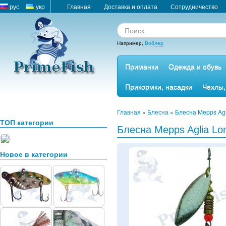
рус
укр
Главная
Доставка и оплата
Сотрудничество
Например,
Воблер
Приманки
Одежда и обувь
Прикормки, насадки
Чехлы,
Главная
»
Блесна
»
Блесна Mepps Ag
ТОП категории
Блесна Mepps Aglia Lo
Новое в категории