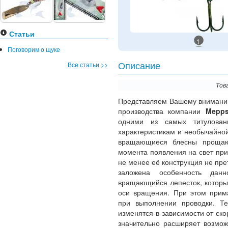
Статьи
1
Поговорим о щуке
Все статьи >>
Описание
Тов
Представляем Вашему внимани
производства компании
Mepp
одними из самых титулован
характеристикам и необычайной
вращающиеся блесны прощаю
момента появления на свет пр
не менее её конструкция не пр
заложена особенность дан
вращающийся лепесток, которы
оси вращения. При этом прим
при выполнении проводки. Т
изменятся в зависимости от ско
значительно расширяет возмож