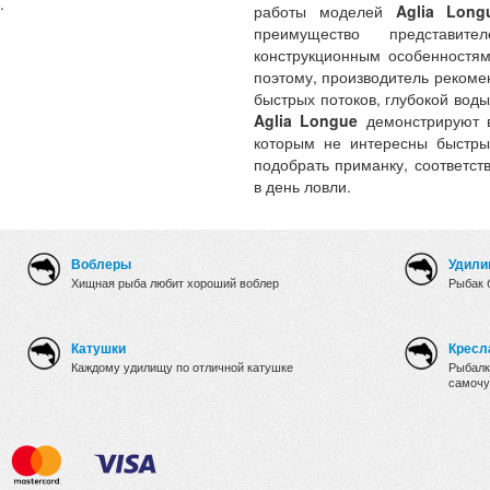
.
работы моделей
Aglia Long
преимущество представи
конструкционным особенностям
поэтому, производитель рекоме
быстрых потоков, глубокой вод
Aglia Longue
демонстрируют в
которым не интересны быстры
подобрать приманку, соответс
в день ловли.
Воблеры
Удили
Хищная рыба любит хороший воблер
Рыбак 
Катушки
Кресл
Каждому удилищу по отличной катушке
Рыбалк
самочу