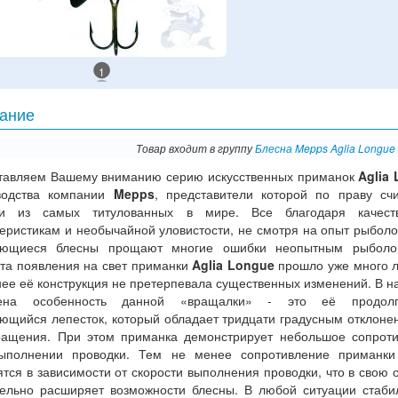
1
ание
Товар входит в группу
Блесна Mepps Aglia Longue
тавляем Вашему вниманию серию искусственных приманок
Aglia
водства компании
Mepps
, представители которой по праву сч
и из самых титулованных в мире. Все благодаря качест
еристикам и необычайной уловистости, не смотря на опыт рыболо
ющиеся блесны прощают многие ошибки неопытным рыболо
та появления на свет приманки
Aglia Longue
прошло уже много л
ее её конструкция не претерпевала существенных изменений. В н
жена особенность данной «вращалки» - это её продолг
ющийся лепесток, который обладает тридцати градусным отклоне
ращения. При этом приманка демонстрирует небольшое сопрот
ыполнении проводки. Тем не менее сопротивление приманки
тся в зависимости от скорости выполнения проводки, что в свою 
тельно расширяет возможности блесны. В любой ситуации стаби