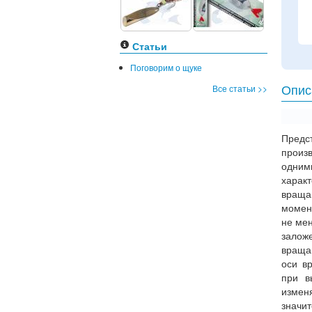
Статьи
Поговорим о щуке
Все статьи >>
Опис
Предс
произ
одним
характ
враща
момен
не мен
зало
враща
оси в
при в
изменя
значи