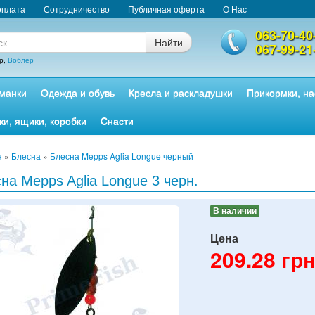
оплата
Сотрудничество
Публичная оферта
О Нас
063-70-40
Найти
067-99-21
р,
Воблер
манки
Одежда и обувь
Кресла и раскладушки
Прикормки, на
ки, ящики, коробки
Снасти
я
»
Блесна
»
Блесна Mepps Aglia Longue черный
на Mepps Aglia Longue 3 черн.
В наличии
Цена
209.28
грн