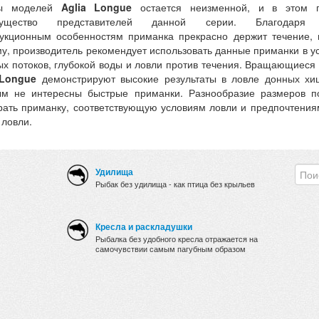
ты моделей
Aglia Longue
остается неизменной, и в этом г
мущество представителей данной серии. Благодаря
рукционным особенностям приманка прекрасно держит течение,
у, производитель рекомендует использовать данные приманки в у
ых потоков, глубокой воды и ловли против течения. Вращающиеся
 Longue
демонстрируют высокие результаты в ловле донных хи
ым не интересны быстрые приманки. Разнообразие размеров п
рать приманку, соответствующую условиям ловли и предпочтени
 ловли.
Удилища
Рыбак без удилища - как птица без крыльев
Кресла и раскладушки
Рыбалка без удобного кресла отражается на
самочувствии самым пагубным образом