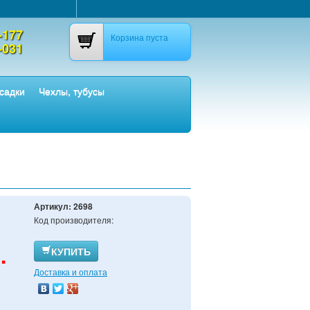
-177
Корзина пуста
-031
садки
Чехлы, тубусы
Артикул:
2698
Код производителя:
.
КУПИТЬ
Доставка и оплата