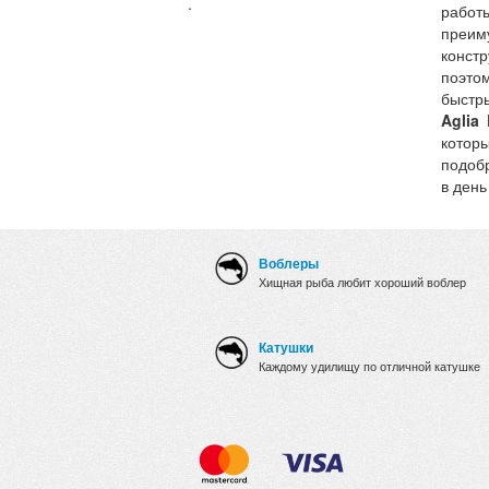
.
рабо
преи
конст
поэтом
быстр
Aglia
котор
подоб
в день
Воблеры
Хищная рыба любит хороший воблер
Катушки
Каждому удилищу по отличной катушке