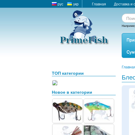
рус
укр
Главная
Доставка и 
Наприме
При
Сум
Главна
ТОП категории
Блес
Новое в категории