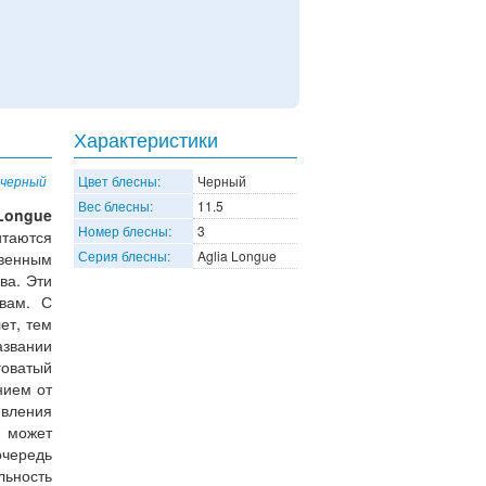
Характеристики
 черный
Цвет блесны:
Черный
Вес блесны:
11.5
 Longue
Номер блесны:
3
итаются
Серия блесны:
Aglia Longue
венным
ва. Эти
вам. С
ет, тем
азвании
оватый
нием от
ивления
 может
очередь
льность