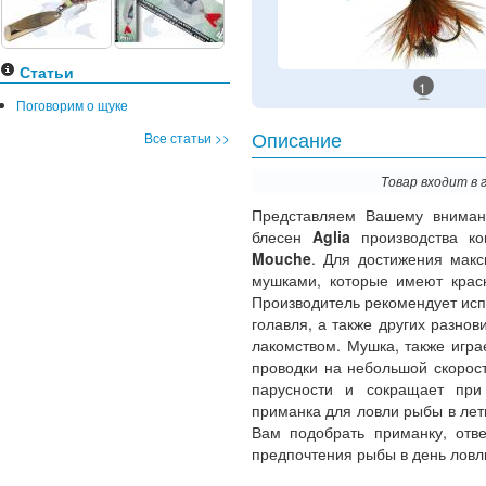
Статьи
1
Поговорим о щуке
Все статьи >>
Описание
Товар входит в 
Представляем Вашему вниман
блесен
Aglia
производства 
Mouche
. Для достижения мак
мушками, которые имеют красн
Производитель рекомендует исп
голавля, а также других разно
лакомством. Мушка, также игра
проводки на небольшой скорост
парусности и сокращает при
приманка для ловли рыбы в лет
Вам подобрать приманку, от
предпочтения рыбы в день ловл