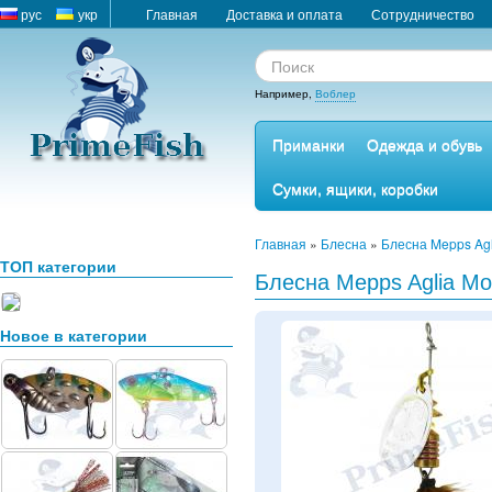
рус
укр
Главная
Доставка и оплата
Сотрудничество
Например,
Воблер
Приманки
Одежда и обувь
Сумки, ящики, коробки
Главная
»
Блесна
»
Блесна Mepps Agl
ТОП категории
Блесна Mepps Aglia Mou
Новое в категории