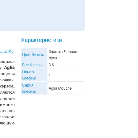
Характеристики
ный Fly
Золото / Черная
Цвет блесны:
муха
ющихся
Вес блесны:
3.6
 Aglia
Номер
снащены
1
блесны:
рючках.
Серия
жереха,
Aglia Mouche
блесны:
вляются
олнении
риманке
альная
озволит
ряющую