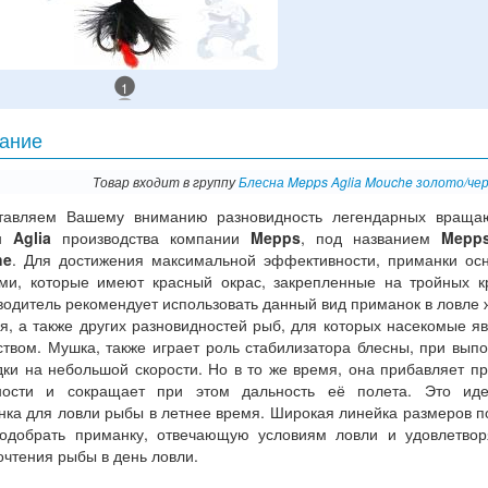
1
ание
Товар входит в группу
Блесна Mepps Aglia Mouche золото/чер
тавляем Вашему вниманию разновидность легендарных враща
ен
Aglia
производства компании
Mepps
, под названием
Mepps
he
. Для достижения максимальной эффективности, приманки о
ми, которые имеют красный окрас, закрепленные на тройных к
одитель рекомендует использовать данный вид приманок в ловле 
я, а также других разновидностей рыб, для которых насекомые я
ством. Мушка, также играет роль стабилизатора блесны, при вып
дки на небольшой скорости. Но в то же время, она прибавляет п
ности и сокращает при этом дальность её полета. Это иде
нка для ловли рыбы в летнее время. Широкая линейка размеров п
одобрать приманку, отвечающую условиям ловли и удовлетво
чтения рыбы в день ловли.