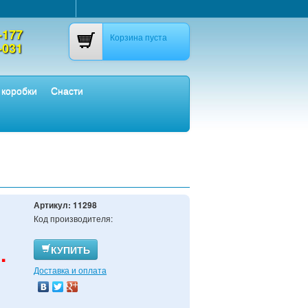
-177
Корзина пуста
-031
 коробки
Снасти
Артикул:
11298
Код производителя:
.
КУПИТЬ
Доставка и оплата