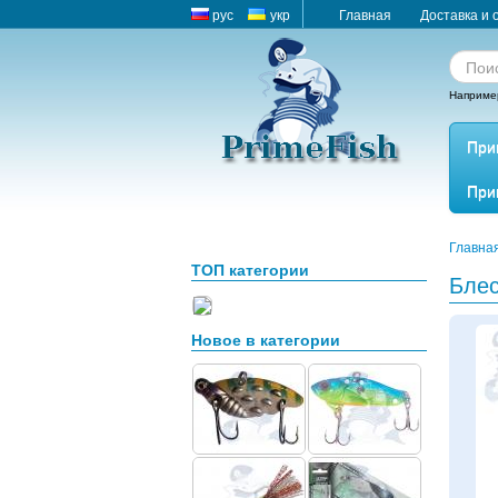
рус
укр
Главная
Доставка и 
Наприме
При
При
Главна
ТОП категории
Блес
Новое в категории