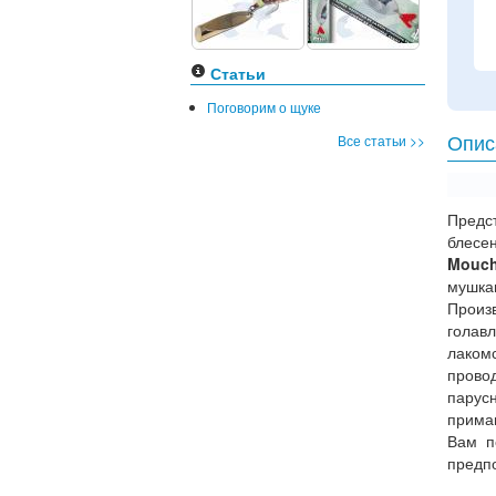
Статьи
Поговорим о щуке
Все статьи >>
Опис
Предс
блес
Mouc
мушка
Произв
голавл
лаком
прово
парус
прима
Вам п
предпо