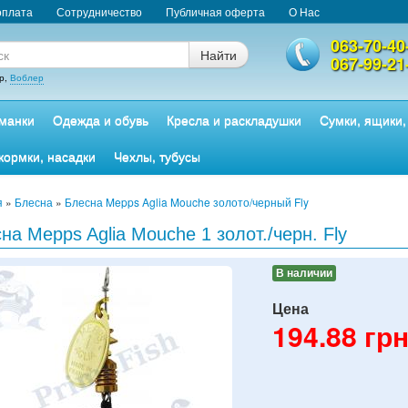
оплата
Сотрудничество
Публичная оферта
О Нас
063-70-40
Найти
067-99-21
р,
Воблер
манки
Одежда и обувь
Кресла и раскладушки
Сумки, ящики,
кормки, насадки
Чехлы, тубусы
я
»
Блесна
»
Блесна Mepps Aglia Mouche золото/черный Fly
на Mepps Aglia Mouche 1 золот./черн. Fly
В наличии
Цена
194.88
грн