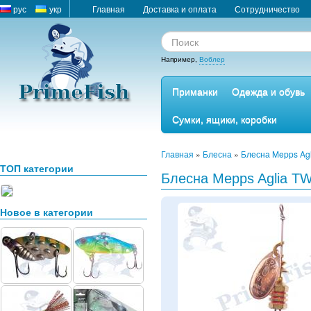
рус
укр
Главная
Доставка и оплата
Сотрудничество
Например,
Воблер
Приманки
Одежда и обувь
Сумки, ящики, коробки
Главная
»
Блесна
»
Блесна Mepps Ag
ТОП категории
Блесна Mepps Aglia TW
Новое в категории