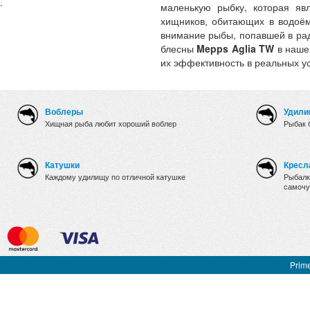
.
маленькую рыбку, которая яв
хищников, обитающих в водоём
внимание рыбы, попавшей в ра
блесны
Mepps Aglia TW
в нашем
их эффективность в реальных у
Воблеры
Удили
Хищная рыба любит хороший воблер
Рыбак 
Катушки
Кресл
Каждому удилищу по отличной катушке
Рыбалк
самочу
Prime