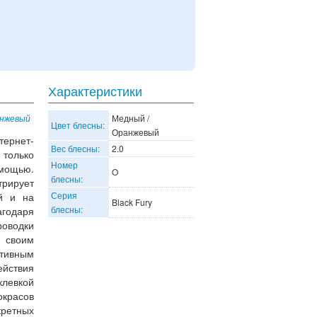
Характеристики
анжевый
Медный /
Цвет блесны:
Оранжевый
тернет-
Вес блесны:
2.0
 только
Номер
омощью.
O
блесны:
рирует
Серия
й и на
Black Fury
блесны:
годаря
роводки
о своим
тивным
йствия
клевкой
окрасов
кретных