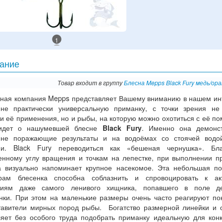
1
ание
Товар входит в группу
Блесна Mepps Black Fury медь/ор
тная компания Mepps представляет Вашему вниманию в нашем ин
ине практически универсальную приманку, с точки зрения не
и её применения, но и рыбы, на которую можно охотиться с её п
идет о нашумевшей блесне
Black Fury
. Именно она демонст
ине поражающие результаты и на водоёмах со стоячей водо
ии. Black Fury переводиться как «бешеная чернушка». Бла
енному углу вращения и точкам на лепестке, при выполнении п
а визуально напоминает крупное насекомое. Эта небольшая п
рам блесенка способна соблазнить и спровоцировать к ак
виям даже самого ленивого хищника, попавшего в поле де
нки. При этом на маленькие размеры очень часто реагируют по
тавители мирных пород рыбы. Богатство размерной линейки и 
ляет без особого труда подобрать приманку идеальную для кон