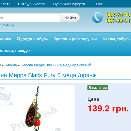
оплата
Сотрудничество
Публичная оферта
О Нас
063-70-40
Найти
067-99-21
р,
Воблер
манки
Одежда и обувь
Кресла и раскладушки
Чехлы, тубусы
кормки, насадки
я
»
Блесна
»
Блесна Mepps Black Fury медь/оранжевый
на Mepps Black Fury 0 медн./оранж.
В наличии
Цена
139.2
грн.