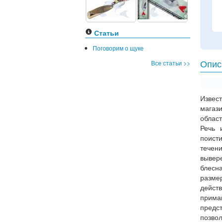
Статьи
Поговорим о щуке
Все статьи >>
Опис
Извес
магаз
област
Речь 
поист
течен
вывер
блесн
разме
дейст
прима
предс
позво