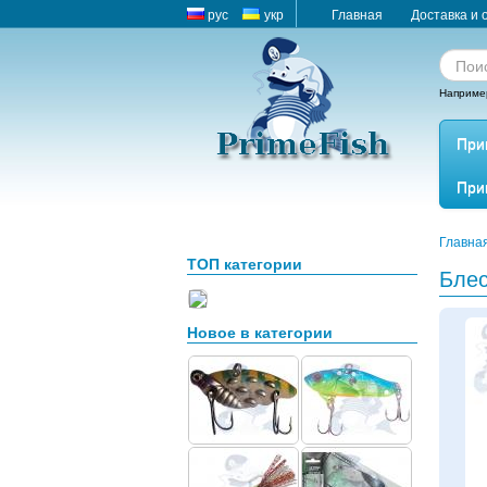
рус
укр
Главная
Доставка и 
Наприме
При
При
Главна
ТОП категории
Блес
Новое в категории