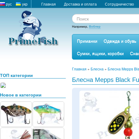
рус
укр
Главная
Доставка и оплата
Сотрудничество
Например,
Воблер
Приманки
Одежда и обувь
Сумки, ящики, коробки
Сна
Главная
»
Блесна
»
Блесна Mepps Bla
ТОП категории
Блесна Mepps Black Fu
Новое в категории