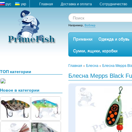
рус
укр
Главная
Доставка и оплата
Сотрудничество
Например,
Воблер
Приманки
Одежда и обувь
Сумки, ящики, коробки
Главная
»
Блесна
»
Блесна Mepps Bla
ТОП категории
Блесна Mepps Black Fur
Новое в категории