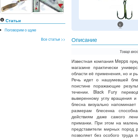
Статьи
1
Поговорим о щуке
Все статьи >>
Описание
Товар вхо
Известная компания Mepps пре
магазине практически универ
области её применения, но и р
Речь идет о нашумевшей б
поистине поражающие резуль
течении. Black Fury перево
выверенному углу вращения и 
блесна визуально напоминает
размерам блесенка способна
действиям даже самого лени
приманки. При этом на малень
представители мирных пород р
позволяет без особого труда 