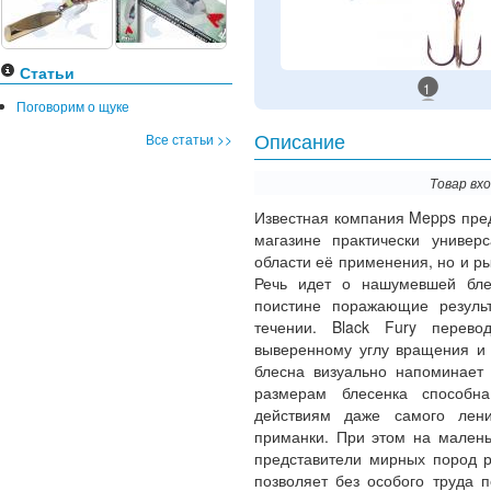
Статьи
1
Поговорим о щуке
Все статьи >>
Описание
Товар вх
Известная компания Mepps пре
магазине практически универ
области её применения, но и р
Речь идет о нашумевшей б
поистине поражающие резуль
течении. Black Fury перево
выверенному углу вращения и 
блесна визуально напоминает
размерам блесенка способна
действиям даже самого лени
приманки. При этом на малень
представители мирных пород р
позволяет без особого труда 