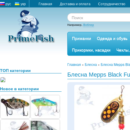
рус
укр
Главная
Доставка и оплата
Сотрудничество
Например,
Воблер
Приманки
Одежда и обувь
Прикормки, насадки
Чехлы,
Главная
»
Блесна
»
Блесна Mepps Bla
ТОП категории
Блесна Mepps Black Fur
Новое в категории