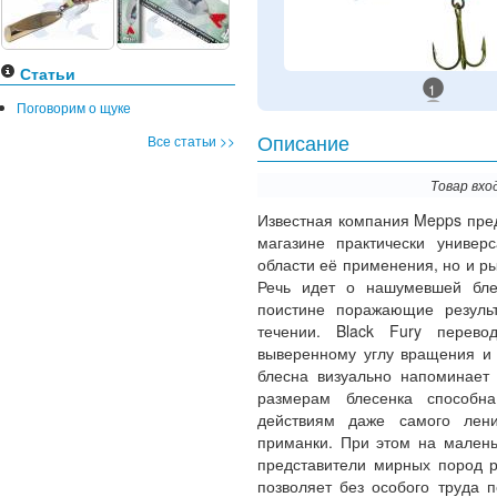
Статьи
1
Поговорим о щуке
Все статьи >>
Описание
Товар вхо
Известная компания Mepps пре
магазине практически универ
области её применения, но и р
Речь идет о нашумевшей б
поистине поражающие резуль
течении. Black Fury перево
выверенному углу вращения и 
блесна визуально напоминает
размерам блесенка способна
действиям даже самого лени
приманки. При этом на малень
представители мирных пород р
позволяет без особого труда 