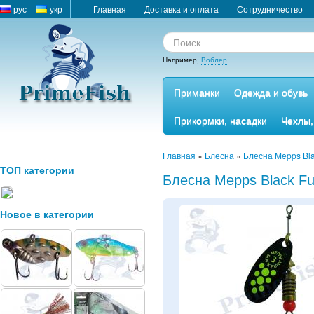
рус
укр
Главная
Доставка и оплата
Сотрудничество
Например,
Воблер
Приманки
Одежда и обувь
Прикормки, насадки
Чехлы,
Главная
»
Блесна
»
Блесна Mepps Bl
ТОП категории
Блесна Mepps Black Fu
Новое в категории