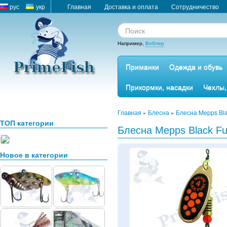
рус
укр
Главная
Доставка и оплата
Сотрудничество
Например,
Воблер
Приманки
Одежда и обувь
Прикормки, насадки
Чехлы,
Главная
»
Блесна
»
Блесна Mepps Bl
ТОП категории
Блесна Mepps Black Fu
Новое в категории