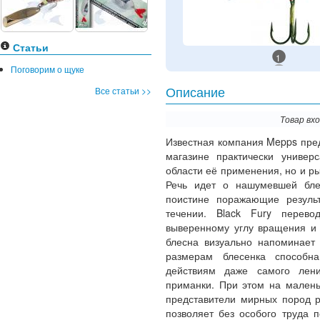
Статьи
1
Поговорим о щуке
Все статьи >>
Описание
Товар вх
Известная компания Mepps пре
магазине практически универ
области её применения, но и р
Речь идет о нашумевшей б
поистине поражающие резуль
течении. Black Fury перево
выверенному углу вращения и 
блесна визуально напоминает
размерам блесенка способна
действиям даже самого лени
приманки. При этом на малень
представители мирных пород р
позволяет без особого труда 