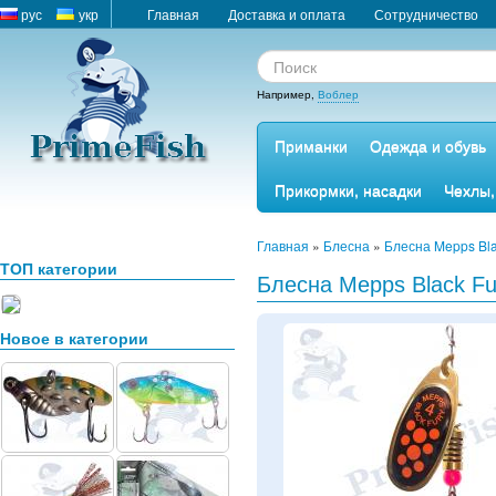
рус
укр
Главная
Доставка и оплата
Сотрудничество
Например,
Воблер
Приманки
Одежда и обувь
Прикормки, насадки
Чехлы,
Главная
»
Блесна
»
Блесна Mepps Bla
ТОП категории
Блесна Mepps Black Fur
Новое в категории