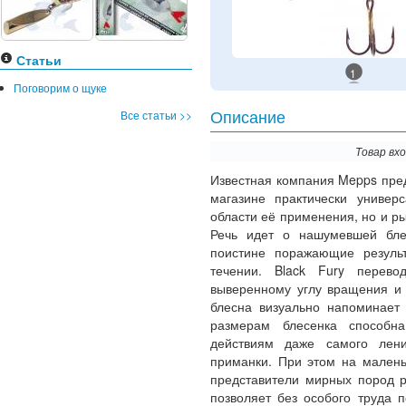
Статьи
1
Поговорим о щуке
Все статьи >>
Описание
Товар вх
Известная компания Mepps пре
магазине практически универ
области её применения, но и р
Речь идет о нашумевшей б
поистине поражающие резуль
течении. Black Fury перево
выверенному углу вращения и 
блесна визуально напоминает
размерам блесенка способна
действиям даже самого лени
приманки. При этом на малень
представители мирных пород р
позволяет без особого труда 