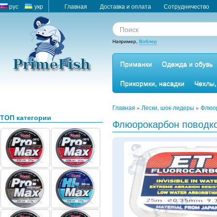
рус
укр
Главная
Доставка и оплата
Сотрудничество
Например,
Воблер
Приманки
Одежда и обувь
Прикормки, насадки
Чехлы,
Главная
»
Лески, шок-лидеры
»
Флюор
ТОП категории
Флюорокарбон поводко