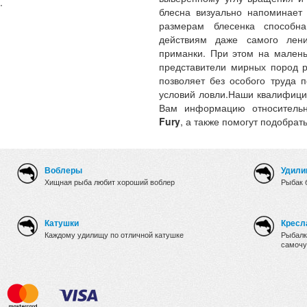
.
блесна визуально напоминает
размерам блесенка способна
действиям даже самого лени
приманки. При этом на малень
представители мирных пород р
позволяет без особого труда 
условий ловли.Наши квалифици
Вам информацию относительн
Fury
, а также помогут подобрат
Воблеры
Удили
Хищная рыба любит хороший воблер
Рыбак 
Катушки
Кресл
Каждому удилищу по отличной катушке
Рыбалк
самочу