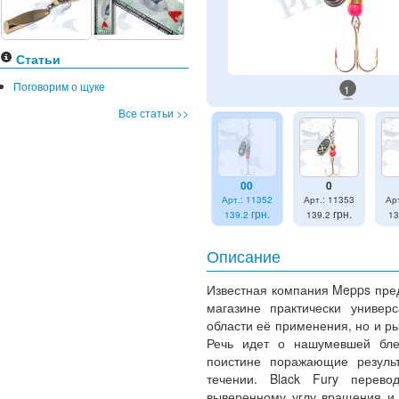
Статьи
Поговорим о щуке
1
Все статьи >>
00
0
Арт.: 11352
Арт.: 11353
Ар
грн.
грн.
139.2
139.2
13
Описание
Известная компания Mepps пре
магазине практически универ
области её применения, но и р
Речь идет о нашумевшей б
поистине поражающие резуль
течении. Black Fury перево
выверенному углу вращения и 