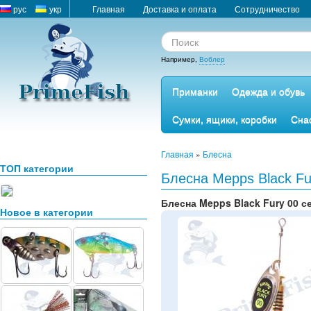
рус
укр
Главная
Доставка и оплата
Сотрудничество
Например,
Воблер
Приманки
Одежда и обувь
Сумки, ящики, коробки
Сна
Главная
»
Блесна
ТОП категории
Блесна Mepps Black Fu
Блесна Mepps Black Fury 00 с
Новое в категории