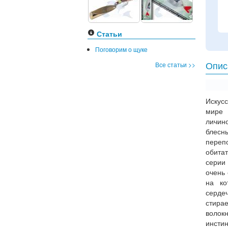
Статьи
Поговорим о щуке
Все статьи >>
Опис
Искус
мире
личин
блесн
переп
обит
серии
очень
на ко
серде
стира
волок
инсти