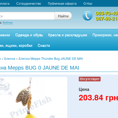
оплата
Сотрудничество
Публичная оферта
О Нас
063-70-40
Найти
067-99-21
р,
Воблер
манки
Одежда и обувь
Кресла и раскладушки
Прикормки, на
ки, ящики, коробки
Снасти
я
»
Блесна
»
Блесна Mepps Thunder Bug JAUNE DE MAI
сна Mepps BUG 0 JAUNE DE MAI
Отсутствует
Цена
203.84
грн