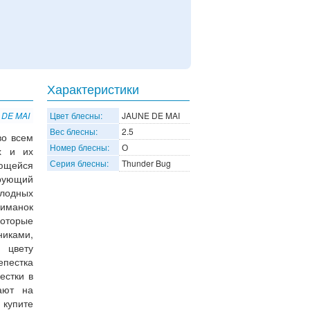
Характеристики
 DE MAI
Цвет блесны:
JAUNE DE MAI
Вес блесны:
2.5
во всем
Номер блесны:
О
х и их
Серия блесны:
Thunder Bug
ающейся
рующий
лодных
манок
которые
никами,
 цвету
епестка
естки в
ают на
купите