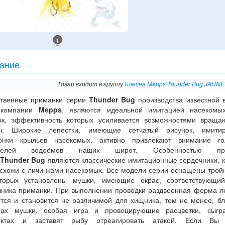
1
ание
Товар входит в группу
Блесна Mepps Thunder Bug JAUNE
ственные приманки серии
Thunder Bug
производства известной 
 компании
Mepps
, являются идеальной имитацией насекомы
ок, эффективность которых усиливается возможностями вращ
ы. Широкие лепестки, имеющие сетчатый рисунок, имити
онки крыльев насекомых, активно привлекают внимание го
ателей водоёмов наших широт. Особенностью при
Thunder Bug
являются классические имитационные сердечники, 
 схожи с личинками насекомых. Все модели серии оснащены трой
торых установлены мушки, имеющие окрас, соответствующий
чника приманки. При выполнении проводки раздвоенная форма л
ется и становится не различимой для хищника, тем не менее, бл
нах мушки, особая игра и провоцирующие расцветки, сыгр
нктах и заставят рыбу отреагировать атакой. Если Вы 