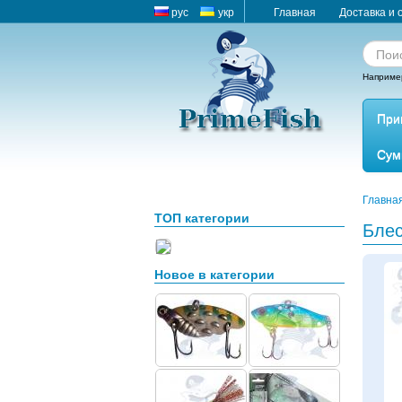
рус
укр
Главная
Доставка и 
Наприме
При
Сум
Главна
ТОП категории
Бле
Новое в категории