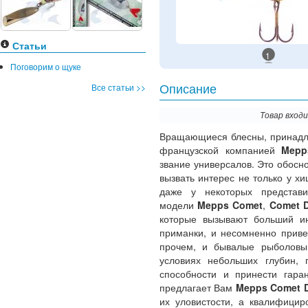
Статьи
1
Поговорим о щуке
Все статьи >>
Описание
Товар вход
Вращающиеся блесны, принад
французской компанией
Mep
звание универсалов. Это обосн
вызвать интерес не только у 
даже у некоторых представ
модели
Mepps Comet
,
Comet 
которые вызывают больший и
приманки, и несомненно привед
прочем, и бывалые рыболовы
условиях небольших глубин, 
способности и принести гаран
предлагает Вам
Mepps Comet 
их уловистости, а квалифицир