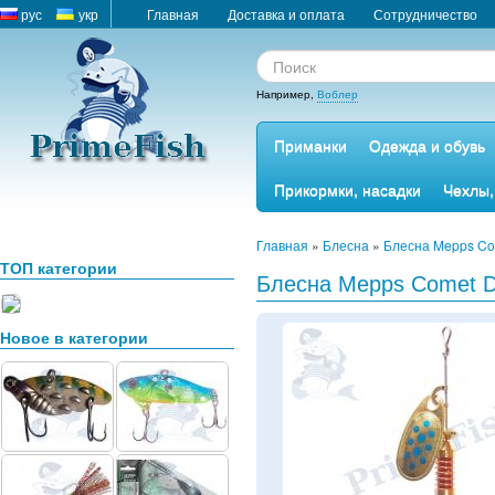
рус
укр
Главная
Доставка и оплата
Сотрудничество
Например,
Воблер
Приманки
Одежда и обувь
Прикормки, насадки
Чехлы,
Главная
»
Блесна
»
Блесна Mepps Co
ТОП категории
Блесна Mepps Comet De
Новое в категории