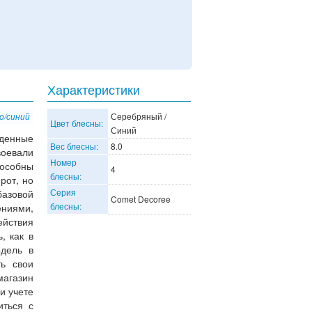
Характеристики
о/синий
Серебряный /
Цвет блесны:
Синий
еденные
Вес блесны:
8.0
оевали
Номер
пособны
4
блесны:
рот, но
Серия
азовой
Comet Decoree
блесны:
ениями,
йствия
, как в
дель в
ть свои
магазин
и учете
иться с