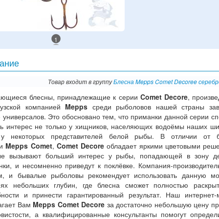
1
ание
Товар входит в группу
Блесна Mepps Comet Decoree серебр
ющиеся блесны, принадлежащие к серии
Comet Decore
, произв
узской компанией
Mepps
среди рыболовов нашей страны зав
 универсалов. Это обосновано тем, что приманки данной серии с
ть интерес не только у хищников, населяющих водоёмы наших ши
у некоторых представителей белой рыбы. В отличии от б
ли
Mepps Comet
,
Comet Decore
обладает яркими цветовыми реш
ые вызывают больший интерес у рыбы, попадающей в зону де
нки, и несомненно приведут к поклёвке. Компания-производитель
м, и бывалые рыболовы рекомендует использовать данную мо
иях небольших глубин, где блесна сможет полностью раскры
бности и принести гарантированный результат. Наш интернет-
агает Вам
Mepps Comet Decore
за достаточно небольшую цену пр
овистости, а квалифицированные консультанты помогут определ