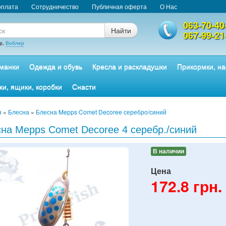
оплата
Сотрудничество
Публичная оферта
О Нас
063-70-40
Найти
067-99-21
р,
Воблер
манки
Одежда и обувь
Кресла и раскладушки
Прикормки, на
ки, ящики, коробки
Снасти
я
»
Блесна
»
Блесна Mepps Comet Decoree серебро/синий
на Mepps Comet Decoree 4 серебр./синий
В наличии
Цена
172.8
грн.