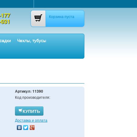
-177
Корзина пуста
-031
садки
Чехлы, тубусы
Артикул:
11390
Код производителя:
КУПИТЬ
Доставка и оплата