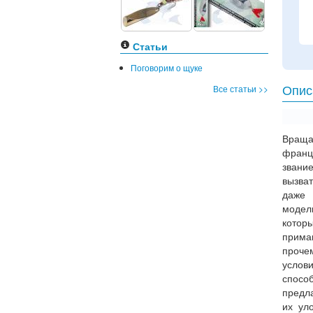
Статьи
Поговорим о щуке
Все статьи >>
Опис
Враща
франц
звание
вызва
даже 
моде
котор
прима
проче
услов
спосо
предл
их ул