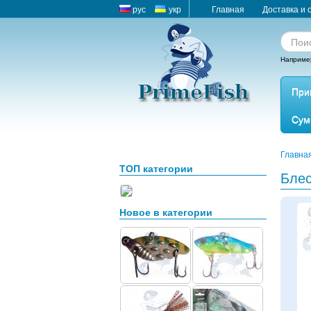
рус
укр
Главная
Доставка и 
Наприме
При
Сум
Главна
ТОП категории
Блес
Новое в категории