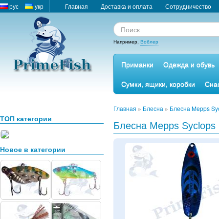
рус
укр
Главная
Доставка и оплата
Сотрудничество
Например,
Воблер
Приманки
Одежда и обувь
Сумки, ящики, коробки
Сна
Главная
»
Блесна
»
Блесна Mepps Sy
ТОП категории
Блесна Mepps Syclops 
Новое в категории