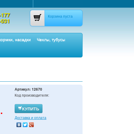
-177
Корзина пуста
-031
ормки, насадки
Чехлы, тубусы
Артикул:
12670
Код производителя:
.
КУПИТЬ
Доставка и оплата