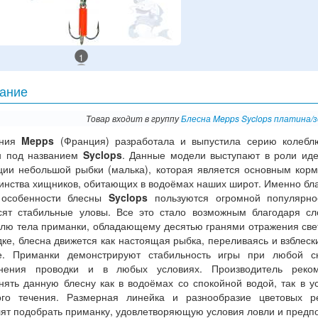
1
ание
Товар входит в группу
Блесна Mepps Syclops платина/
ания
Mepps
(Франция) разработала и выпустила серию колеб
н под названием
Syclops
. Данные модели выступают в роли ид
ции небольшой рыбки (малька), которая является основным кор
инства хищников, обитающих в водоёмах наших широт. Именно бл
 особенности блесны
Syclops
пользуются огромной популярн
сят стабильные уловы. Все это стало возможным благодаря с
лю тела приманки, обладающему десятью гранями отражения све
ке, блесна движется как настоящая рыбка, переливаясь и взблеск
е. Приманки демонстрируют стабильность игры при любой ск
нения проводки и в любых условиях. Производитель реком
нять данную блесну как в водоёмах со спокойной водой, так в у
ого течения. Размерная линейка и разнообразие цветовых р
лят подобрать приманку, удовлетворяющую условия ловли и предп