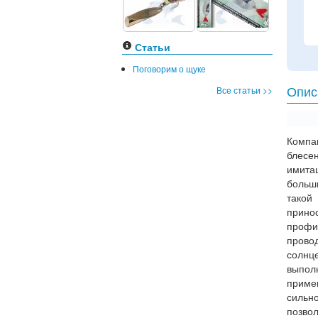
Статьи
Поговорим о щуке
Все статьи >>
Опис
Комп
блесе
имита
больш
такой
прино
профи
провод
солнц
выпол
приме
сильн
позво