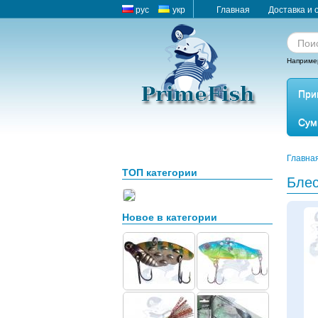
рус
укр
Главная
Доставка и 
Наприме
При
Сум
Главна
ТОП категории
Блес
Новое в категории