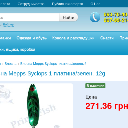
оплата
Сотрудничество
Публичная оферта
О Нас
063-70-40
Найти
067-99-21
р,
Воблер
манки
Одежда и обувь
Кресла и раскладушки
Снасти
Прик
ки, ящики, коробки
я
»
Блесна
»
Блесна Mepps Syclops платина/зеленый
на Mepps Syclops 1 платина/зелен. 12g
В наличии
Цена
271.36
грн