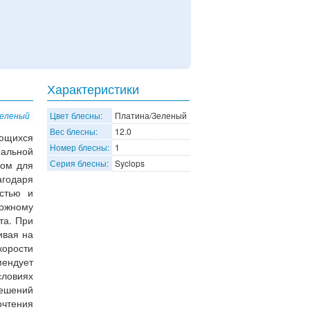
Характеристики
зеленый
Цвет блесны:
Платина/Зеленый
Вес блесны:
12.0
лющихся
Номер блесны:
1
еальной
Серия блесны:
Syclops
мом для
агодаря
остью и
ложному
та. При
ивая на
орости
ендует
словиях
ешений
очтения