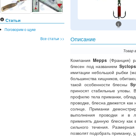
Статьи
1
Поговорим о щуке
Все статьи >>
Описание
Товар 
Компания
Mepps
(Франция) р
блесен под названием
Syclops
имитации небольшой рыбки (ма
большинства хищников, обитаю
такой особенности блесны
Sy
приносят стабильные уловы. 
профилю тела приманки, облад
проводке, блесна движется как 
солнце. Приманки демонстри
выполнения проводки и в лю
применять данную блесну как в
сильного течения. Размерна
позволят подобрать приманку, 