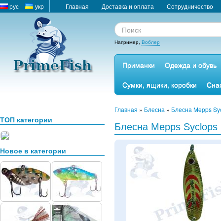
рус
укр
Главная
Доставка и оплата
Сотрудничество
Например,
Воблер
Приманки
Одежда и обувь
Сумки, ящики, коробки
Сна
Главная
»
Блесна
»
Блесна Mepps Sy
ТОП категории
Блесна Mepps Syclops 1
Новое в категории