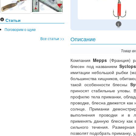
Статьи
1
Поговорим о щуке
Все статьи >>
Описание
Товар в
Компания
Mepps
(Франция) р
блесен под названием
Syclops
имитации небольшой рыбки (ма
большинства хищников, обитаю
такой особенности блесны
Sy
приносят стабильные уловы. 
профилю тела приманки, облад
проводке, блесна движется как 
солнце. Приманки демонстри
выполнения проводки и в лю
применять данную блесну как в
сильного течения. Размерна
позволят подобрать приманку, 