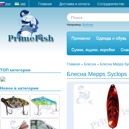
рус
укр
Главная
Доставка и оплата
Сотрудничество
Например,
Воблер
Приманки
Одежда и обувь
Сумки, ящики, коробки
Сна
Главная
»
Блесна
»
Блесна Mepps Sy
ТОП категории
Блесна Mepps Syclops 
Новое в категории