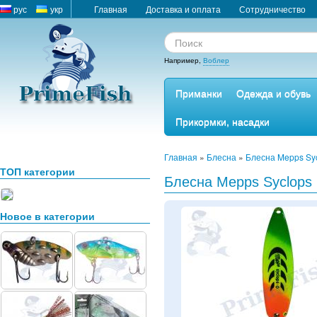
рус
укр
Главная
Доставка и оплата
Сотрудничество
Например,
Воблер
Приманки
Одежда и обувь
Прикормки, насадки
Главная
»
Блесна
»
Блесна Mepps Sy
ТОП категории
Блесна Mepps Syclops F
Новое в категории