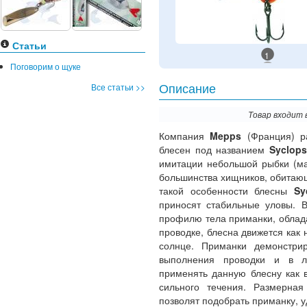
Статьи
1
Поговорим о щуке
Все статьи >>
Описание
Товар входит 
Компания
Mepps
(Франция) р
блесен под названием
Syclops
имитации небольшой рыбки (ма
большинства хищников, обитаю
такой особенности блесны
Sy
приносят стабильные уловы. 
профилю тела приманки, облад
проводке, блесна движется как 
солнце. Приманки демонстри
выполнения проводки и в лю
применять данную блесну как в
сильного течения. Размерна
позволят подобрать приманку, 