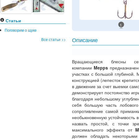
Статьи
1
Поговорим о щуке
Все статьи >>
Описание
Вращающиеся блесны 
компании
Mepps
предназначен
участках с большой глубиной. 
конструкцией (лепесток крепитс
в движение за счет выемки само
демонстрирует постоянство игр
благодаря небольшому углублен
себя большую часть лобового
сопротивление самой приманк
необыкновенную устойчивость в
назвать простой, с точки зр
максимального эффекта от
Me
должен обладать некоторыми