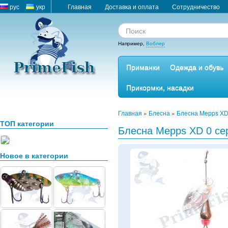
рус
укр
Главная
Доставка и оплата
Сотрудничество
Например,
Воблер
Приманки
Одежда и обувь
Прикормки, насадки
Главная
»
Блесна
»
Блесна Mepps XD
ТОП категории
Блесна Mepps XD 0 се
Новое в категории