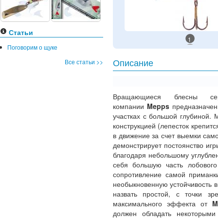
Статьи
1
Поговорим о щуке
Все статьи >>
Описание
Вращающиеся блесны 
компании
Mepps
предназначен
участках с большой глубиной. 
конструкцией (лепесток крепитс
в движение за счет выемки само
демонстрирует постоянство игр
благодаря небольшому углублен
себя большую часть лобового
сопротивление самой приманк
необыкновенную устойчивость в
назвать простой, с точки зр
максимального эффекта от
Me
должен обладать некоторыми