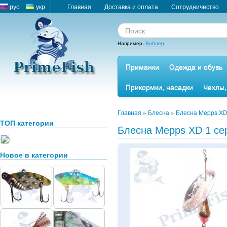
рус
укр
Главная
Доставка и оплата
Сотрудничество
Например,
Воблер
Приманки
Одежда и обувь
Прикормки, насадки
Чехлы,
Главная
»
Блесна
»
Блесна Mepps XD
ТОП категории
Блесна Mepps XD 1 се
Новое в категории