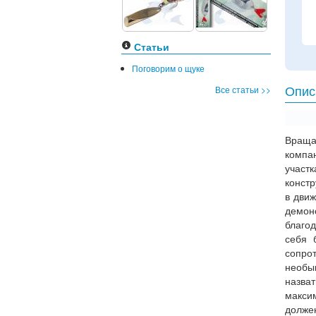
Статьи
Поговорим о щуке
Все статьи >>
Опис
Вра
компа
участ
констр
в движ
демон
благо
себя 
сопро
необы
назва
макси
долже