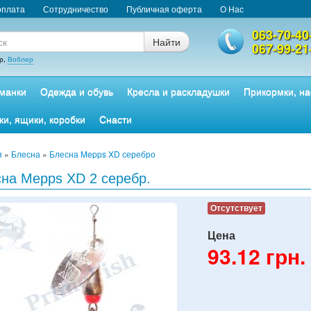
оплата
Сотрудничество
Публичная оферта
О Нас
063-70-40
Найти
067-99-21
р,
Воблер
манки
Одежда и обувь
Кресла и раскладушки
Прикормки, на
ки, ящики, коробки
Снасти
я
»
Блесна
»
Блесна Mepps XD серебро
на Mepps XD 2 серебр.
Отсутствует
Цена
93.12
грн.