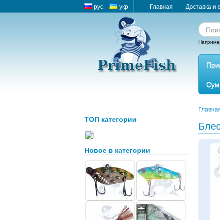
рус
укр
Главная
Доставка и 
Наприме
При
Сум
Главна
ТОП категории
Блес
Новое в категории