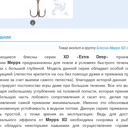
1
ание
Товар входит в группу
Блесна Mepps XD 
щающиеся блесны серии
XD
«
Extra Deep
» произв
нии
Mepps
предназначены для ловли в условиях быстрого течен
ках с большой глубиной. Модель данной серии обладает особой с
укцией (лепесток крепится на ось без помощи дужки и приманка п
ение за счет выемки самого лепестка), благодаря которой данная
стрирует постоянство игры даже при большом течении. Все это в
даря небольшому углублению на головной лопасти, которая прини
большую часть лобового сопротивления и гасит его, делая п
тивление самой приманки минимальным. Именно это обосновы
кновенную устойчивость в водном потоке. Данную серию приманок
ть простой, с точки зрения их эксплуатации. Ведь для дос
мального эффекта от
Mepps XD
необходима сноровка и рыб
н обладать некоторыми навыками для осуществления «прави