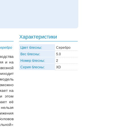
Характеристики
серебро
Цвет блесны:
Серебро
Вес блесны:
5.0
одства
Номер блесны:
2
ия и на
Серия блесны:
XD
квозной
риходит
 модель
озможно
мает на
ри этом
вает её
 нельзя
тижения
оловов
льной»