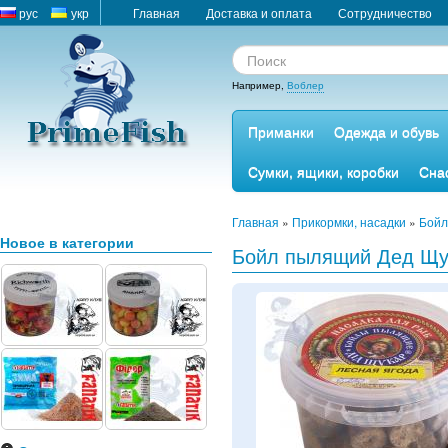
рус
укр
Главная
Доставка и оплата
Сотрудничество
Например,
Воблер
Приманки
Одежда и обувь
Сумки, ящики, коробки
Сна
Главная
»
Прикормки, насадки
»
Бойл
Новое в категории
Бойл пылящий Дед Щук