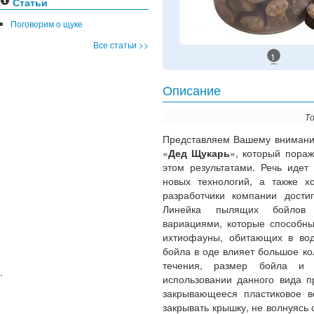
Статьи
Поговорим о щуке
Все статьи >>
1
Описание
То
Представляем Вашему вниманию
«
Дед Щукарь
», который пора
этом результатами. Речь идет
новых технологий, а также х
разработчики компании дости
Линейка пылящих бойлов п
вариациями, которые способны
ихтиофауны, обитающих в во
бойла в оде влияет большое ко
течения, размер бойла и т
.
использовании данного вида п
закрывающееся пластиковое в
закрывать крышку, не волнуясь 