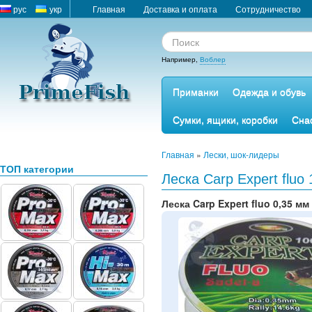
рус
укр
Главная
Доставка и оплата
Сотрудничество
Например,
Воблер
Приманки
Одежда и обувь
Сумки, ящики, коробки
Сна
Главная
»
Лески, шок-лидеры
ТОП категории
Леска Carp Expert fluo
Леска Carp Expert fluo 0,35 мм 