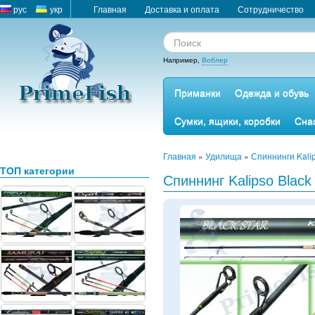
рус
укр
Главная
Доставка и оплата
Сотрудничество
Например,
Воблер
Приманки
Одежда и обувь
Сумки, ящики, коробки
Сна
Главная
»
Удилища
»
Спиннинги Kalip
ТОП категории
Спиннинг Kalipso Black