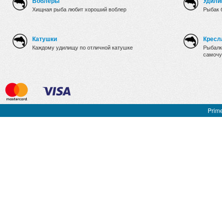
Воблеры
Удили
Хищная рыба любит хороший воблер
Рыбак 
Катушки
Кресл
Каждому удилищу по отличной катушке
Рыбалк
самочу
Prime