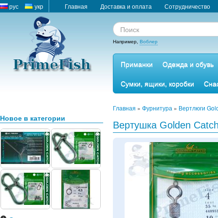
рус
укр
Главная
Доставка и оплата
Сотрудничество
Например,
Воблер
Приманки
Одежда и обувь
Сумки, ящики, коробки
Сна
Главная
»
Фурнитура
»
Вертлюги Gol
Новое в категории
Вертушка Golden Catc