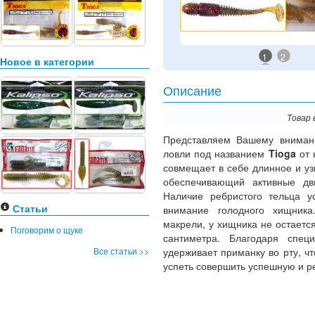
1
2
Новое в категории
Описание
Товар 
Представляем Вашему вним
ловли под названием
Tioga
от 
совмещает в себе длинное и узк
обеспечивающий активные дв
Наличие ребристого тельца у
Статьи
внимание голодного хищника
макрели, у хищника не остается
Поговорим о щуке
сантиметра. Благодаря спец
Все статьи >>
удерживает приманку во рту, ч
успеть совершить успешную и р