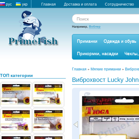
рус
укр
Главная
Доставка и оплата
Сотрудничество
Например,
Воблер
Приманки
Одежда и обувь
Прикормки, насадки
Чехлы,
Главная
»
Мягкие приманки
»
Виброхв
ТОП категории
Виброхвост Lucky John