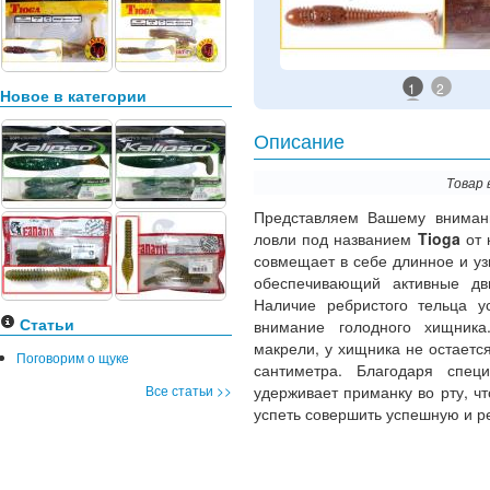
1
2
Новое в категории
Описание
Товар 
Представляем Вашему вним
ловли под названием
Tioga
от 
совмещает в себе длинное и узк
обеспечивающий активные дв
Наличие ребристого тельца у
Статьи
внимание голодного хищника
макрели, у хищника не остается
Поговорим о щуке
сантиметра. Благодаря спец
Все статьи >>
удерживает приманку во рту, ч
успеть совершить успешную и р