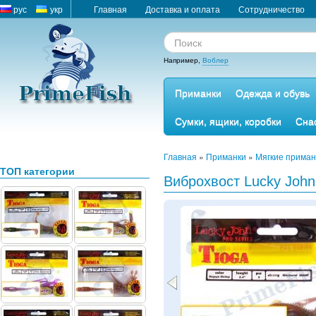
рус
укр
Главная
Доставка и оплата
Сотрудничество
Например,
Воблер
Приманки
Одежда и обувь
Сумки, ящики, коробки
Сна
Главная
»
Приманки
»
Мягкие приман
ТОП категории
Виброхвост Lucky John