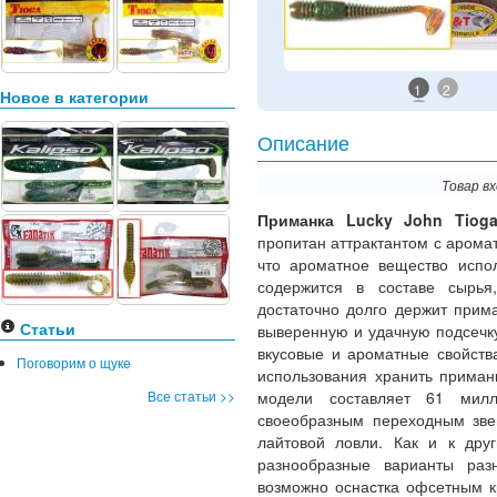
1
2
Новое в категории
Описание
Товар в
Приманка Lucky John Tiog
пропитан аттрактантом с аромат
что ароматное вещество испол
содержится в составе сырья
достаточно долго держит прима
Статьи
выверенную и удачную подсечку
вкусовые и ароматные свойств
Поговорим о щуке
использования хранить приман
Все статьи >>
модели составляет 61 милл
своеобразным переходным зве
лайтовой ловли. Как и к др
разнообразные варианты разн
возможно оснастка офсетным к