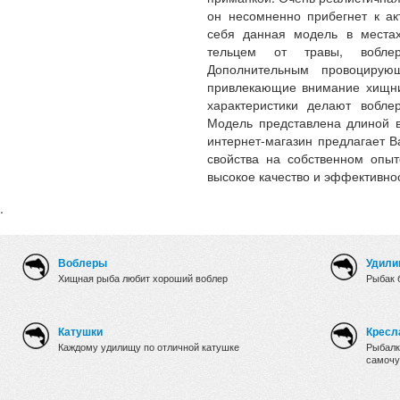
он несомненно прибегнет к ак
себя данная модель в местах
тельцем от травы, воблер
Дополнительным провоциру
привлекающие внимание хищник
характеристики делают вобл
Модель представлена длиной в
интернет-магазин предлагает 
свойства на собственном опыт
высокое качество и эффективнос
.
Воблеры
Удили
Хищная рыба любит хороший воблер
Рыбак 
Катушки
Кресл
Каждому удилищу по отличной катушке
Рыбалк
самочу