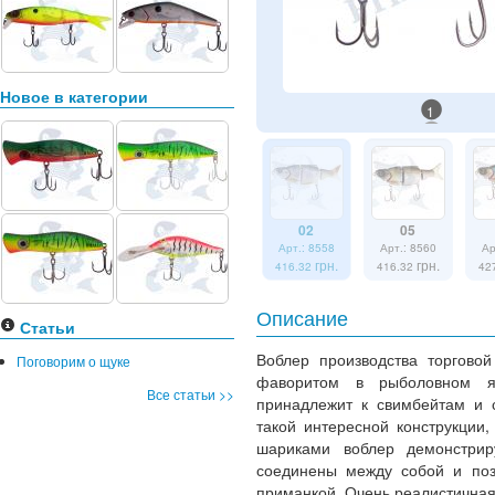
Новое в категории
1
02
05
Арт.: 8558
Арт.: 8560
Ар
грн.
грн.
416.32
416.32
42
Описание
Статьи
Воблер производства торгово
Поговорим о щуке
фаворитом в рыболовном я
Все статьи >>
принадлежит к свимбейтам и с
такой интересной конструкции
шариками воблер демонстрир
соединены между собой и поз
приманкой. Очень реалистична