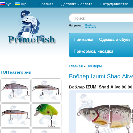
рус
укр
Главная
Доставка и оплата
Сотрудничество
Например,
Воблер
Приманки
Одежда и обувь
Прикормки, насадки
Главная
»
Воблеры
ТОП категории
Воблер Izumi Shad Ali
Воблер IZUMI Shad Alive 80 8